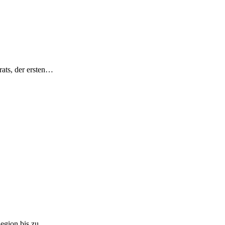
ats, der ersten…
 Region bis zu…