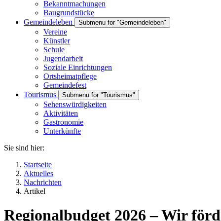
Bekanntmachungen
Baugrundstücke
Gemeindeleben
Submenu for "Gemeindeleben"
Vereine
Künstler
Schule
Jugendarbeit
Soziale Einrichtungen
Ortsheimatpflege
Gemeindefest
Tourismus
Submenu for "Tourismus"
Sehenswürdigkeiten
Aktivitäten
Gastronomie
Unterkünfte
Sie sind hier:
Startseite
Aktuelles
Nachrichten
Artikel
Regionalbudget 2026 – Wir förd