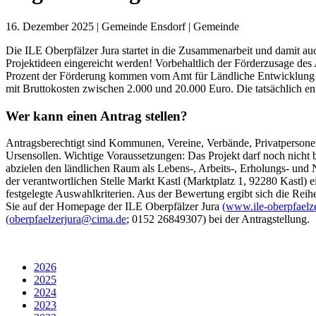
16. Dezember 2025
| Gemeinde Ensdorf | Gemeinde
Die ILE Oberpfälzer Jura startet in die Zusammenarbeit und damit au
Projektideen eingereicht werden! Vorbehaltlich der Förderzusage des
Prozent der Förderung kommen vom Amt für Ländliche Entwicklung Ober
mit Bruttokosten zwischen 2.000 und 20.000 Euro. Die tatsächlich en
Wer kann einen Antrag stellen?
Antragsberechtigt sind Kommunen, Vereine, Verbände, Privatperso
Ursensollen. Wichtige Voraussetzungen: Das Projekt darf noch nicht
abzielen den ländlichen Raum als Lebens-, Arbeits-, Erholungs- und 
der verantwortlichen Stelle Markt Kastl (Marktplatz 1, 92280 Kastl)
festgelegte Auswahlkriterien. Aus der Bewertung ergibt sich die Rei
Sie auf der Homepage der ILE Oberpfälzer Jura
(www.ile-oberpfaelze
(oberpfaelzerjura@cima.de
; 0152 26849307) bei der Antragstellung.
2026
2025
2024
2023