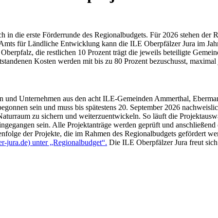
ch in die erste Förderrunde des Regionalbudgets. Für 2026 stehen der
 Amts für Ländliche Entwicklung kann die ILE Oberpfälzer Jura im Jahr
pfalz, die restlichen 10 Prozent trägt die jeweils beteiligte Gemein
tstandenen Kosten werden mit bis zu 80 Prozent bezuschusst, maximal 
nen und Unternehmen aus den acht ILE-Gemeinden Ammerthal, Eberman
 begonnen sein und muss bis spätestens 20. September 2026 nachweisl
Naturraum zu sichern und weiterzuentwickeln. So läuft die Projektausw
 eingegangen sein. Alle Projektanträge werden geprüft und anschließe
henfolge der Projekte, die im Rahmen des Regionalbudgets gefördert w
r-jura.de) unter „Regionalbudget“.
Die ILE Oberpfälzer Jura freut sich 