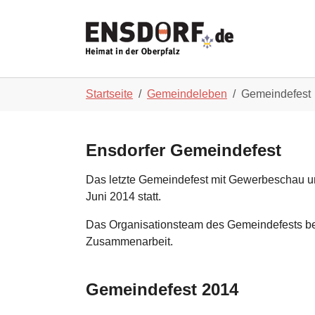
Skip to main navigation
Zum Hauptinhalt springen
Skip to page footer
Sie sind hier:
Startseite
Gemeindeleben
Gemeindefest
Ensdorfer Gemeindefest
Das letzte Gemeindefest mit Gewerbeschau u
Juni 2014 statt.
Das Organisationsteam des Gemeindefests beda
Zusammenarbeit.
Gemeindefest 2014