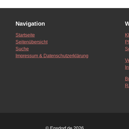
Navigation
W
Startseite
K
Seitenübersicht
Pf
Suche
S
Impressum & Datenschutzerklärung
V
In
B
R
© Ensdorf.de 2026