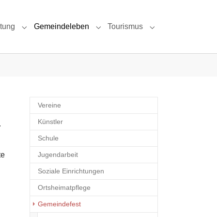
ltung
Gemeindeleben
Tourismus
 & Umgebung"
Submenu for "Politik & Verwaltung"
Submenu for "Gemeindeleben"
Submenu for "Tour
Vereine
Künstler
.
Schule
te
Jugendarbeit
Soziale Einrichtungen
Ortsheimatpflege
(current)
Gemeindefest