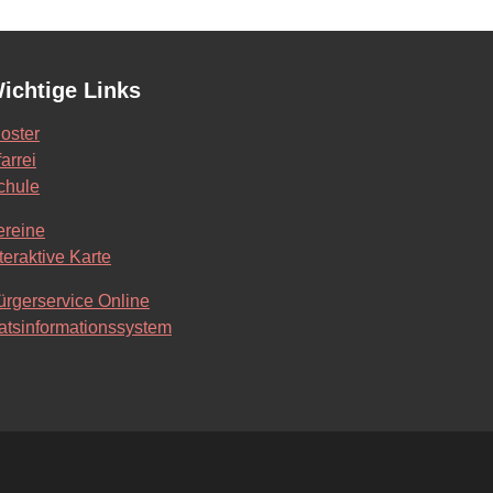
ichtige Links
loster
arrei
chule
ereine
teraktive Karte
ürgerservice Online
atsinformationssystem