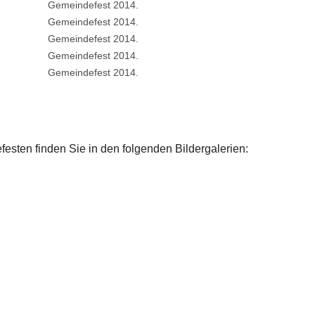
Show larger version
Gemeindefest 2014.
Show larger version
Gemeindefest 2014.
Show larger version
Gemeindefest 2014.
Show larger version
Gemeindefest 2014.
Show larger version
Gemeindefest 2014.
sten finden Sie in den folgenden Bildergalerien: