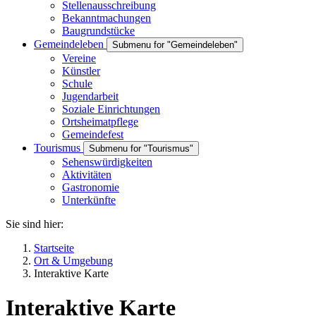
Stellenausschreibung
Bekanntmachungen
Baugrundstücke
Gemeindeleben
Submenu for "Gemeindeleben"
Vereine
Künstler
Schule
Jugendarbeit
Soziale Einrichtungen
Ortsheimatpflege
Gemeindefest
Tourismus
Submenu for "Tourismus"
Sehenswürdigkeiten
Aktivitäten
Gastronomie
Unterkünfte
Sie sind hier:
Startseite
Ort & Umgebung
Interaktive Karte
Interaktive Karte