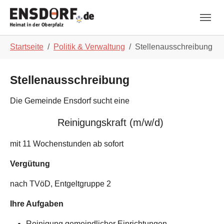
Skip to main navigation
Zum Hauptinhalt springen
Skip to page footer
Sie sind hier:
Startseite
Politik & Verwaltung
Stellenausschreibung
Stellenausschreibung
Die Gemeinde Ensdorf sucht eine
Reinigungskraft (m/w/d)
mit 11 Wochenstunden ab sofort
Vergütung
nach TVöD, Entgeltgruppe 2
Ihre Aufgaben
Reinigung gemeindlicher Einrichtungen