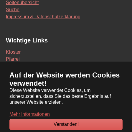
Seitenübersicht
Suche
Impressum & Datenschutzerklärung
Wichtige Links
Kloster
Pfarrei
Schule
Auf der Website werden Cookies
Vereine
verwendet!
Interaktive Karte
Diese Website verwendet Cookies, um
sicherzustellen, dass Sie das beste Ergebnis auf
Bürgerservice Online
unserer Website erzielen.
Ratsinformationssystem
Mehr Informationen
Verstanden!
© Ensdorf.de 2026