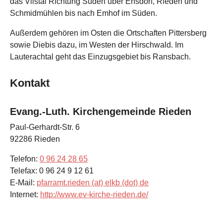
das Vilstal Richtung Süden über Ensdorf, Rieden und
Schmidmühlen bis nach Emhof im Süden.
Außerdem gehören im Osten die Ortschaften Pittersberg
sowie Diebis dazu, im Westen der Hirschwald. Im
Lauterachtal geht das Einzugsgebiet bis Ransbach.
Kontakt
Evang.-Luth. Kirchengemeinde Rieden
Paul-Gerhardt-Str. 6
92286
Rieden
Telefon:
0 96 24 28 65
Telefax:
0 96 24 9 12 61
E-Mail:
pfarramt.rieden (at) elkb (dot) de
Internet:
http://www.ev-kirche-rieden.de/