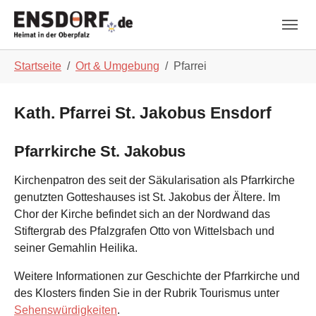
Skip to main navigation
Zum Hauptinhalt springen
Skip to page footer
Sie sind hier:
Startseite
Ort & Umgebung
Pfarrei
Kath. Pfarrei St. Jakobus Ensdorf
Pfarrkirche St. Jakobus
Kirchenpatron des seit der Säkularisation als Pfarrkirche
genutzten Gotteshauses ist St. Jakobus der Ältere. Im
Chor der Kirche befindet sich an der Nordwand das
Stiftergrab des Pfalzgrafen Otto von Wittelsbach und
seiner Gemahlin Heilika.
Weitere Informationen zur Geschichte der Pfarrkirche und
des Klosters finden Sie in der Rubrik Tourismus unter
Sehenswürdigkeiten
.