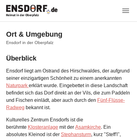
Skip to main navigation
Zum Hauptinhalt springen
Skip to page footer
Ort & Umgebung
Ensdorf in der Oberpfalz
Überblick
Ensdorf liegt am Ostrand des Hirschwaldes, der aufgrund
seiner einzigartigen Schönheit zu einem anerkannten
Naturpark
erklärt wurde. Eingebettet in diese Landschaft
befindet sich das Dorf direkt an der Vils, die zum Paddeln
und Fischen einlädt, aber auch durch den
Fünf-Flüsse-
Radweg
bekannt ist.
Kulturelles Zentrum Ensdorfs ist die
berühmte
Klosteranlage
mit der
Asamkirche
. Ein
absolutes Kleinod ist der
Stephansturm
, kurz "Steff'l",