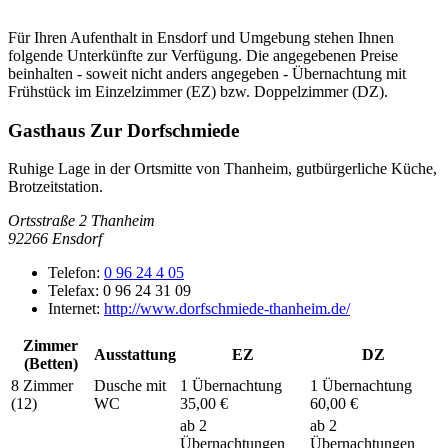
Für Ihren Aufenthalt in Ensdorf und Umgebung stehen Ihnen
folgende Unterkünfte zur Verfügung. Die angegebenen Preise
beinhalten - soweit nicht anders angegeben - Übernachtung mit
Frühstück im Einzelzimmer (EZ) bzw. Doppelzimmer (DZ).
Gasthaus Zur Dorfschmiede
Ruhige Lage in der Ortsmitte von Thanheim, gutbürgerliche Küche,
Brotzeitstation.
Ortsstraße 2 Thanheim
92266
Ensdorf
Telefon:
0 96 24 4 05
Telefax:
0 96 24 31 09
Internet:
http://www.dorfschmiede-thanheim.de/
Zimmer
Ausstattung
EZ
DZ
(Betten)
8 Zimmer
Dusche mit
1 Übernachtung
1 Übernachtung
(12)
WC
35,00 €
60,00 €
ab 2
ab 2
Übernachtungen
Übernachtungen