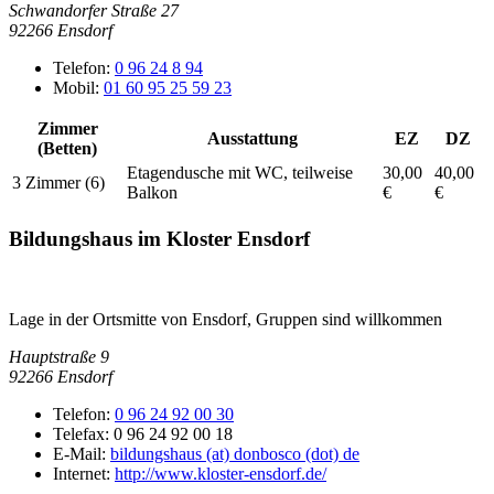
Schwandorfer Straße 27
92266
Ensdorf
Telefon:
0 96 24 8 94
Mobil:
01 60 95 25 59 23
Zimmer
Ausstattung
EZ
DZ
(Betten)
Etagendusche mit WC, teilweise
30,00
40,00
3 Zimmer (6)
Balkon
€
€
Bildungshaus im Kloster Ensdorf
Lage in der Ortsmitte von Ensdorf, Gruppen sind willkommen
Hauptstraße 9
92266
Ensdorf
Telefon:
0 96 24 92 00 30
Telefax:
0 96 24 92 00 18
E-Mail:
bildungshaus (at) donbosco (dot) de
Internet:
http://www.kloster-ensdorf.de/