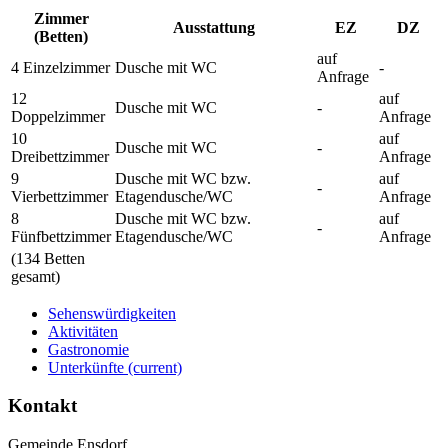
Zimmer
Ausstattung
EZ
DZ
(Betten)
auf
4 Einzelzimmer
Dusche mit WC
-
Anfrage
12
auf
Dusche mit WC
-
Doppelzimmer
Anfrage
10
auf
Dusche mit WC
-
Dreibettzimmer
Anfrage
9
Dusche mit WC bzw.
auf
-
Vierbettzimmer
Etagendusche/WC
Anfrage
8
Dusche mit WC bzw.
auf
-
Fünfbettzimmer
Etagendusche/WC
Anfrage
(134 Betten
gesamt)
Sehenswürdigkeiten
Aktivitäten
Gastronomie
Unterkünfte
(current)
Kontakt
Gemeinde Ensdorf