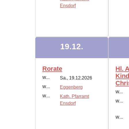
Ensdorf
19.12.
Rorate
Hl. 
Kind
Wann:
Sa., 19.12.2026
Chri
Wo:
Eggenberg
Wann:
Wer:
Kath. Pfarramt
Wo:
Ensdorf
Wer: