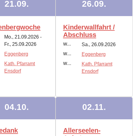
21.09.
26.09.
enbergwoche
Kinderwallfahrt /
Abschluss
Mo., 21.09.2026 -
Fr., 25.09.2026
Wann:
Sa., 26.09.2026
Eggenberg
Wo:
Eggenberg
Kath. Pfarramt
Wer:
Kath. Pfarramt
Ensdorf
Ensdorf
04.10.
02.11.
tedank
Allerseelen-