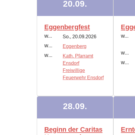
20.09.
Eggenbergfest
Egg
Wann:
Wann:
So., 20.09.2026
Wo:
Eggenberg
Wo:
Wer:
Kath. Pfarramt
Wer:
Ensdorf
Freiwillige
Feuerwehr Ensdorf
28.09.
Beginn der Caritas
Ern