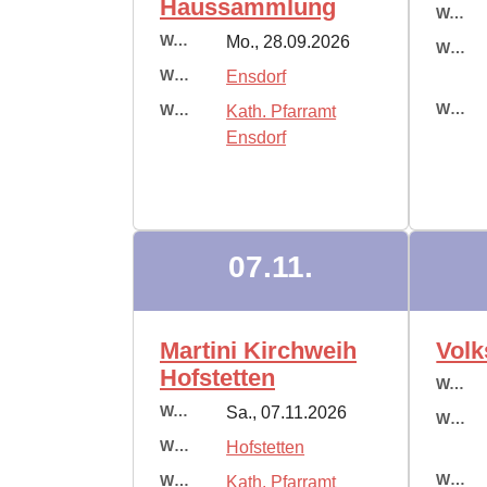
Haussammlung
Wann:
Wann:
Mo., 28.09.2026
Wo:
Wo:
Ensdorf
Wer:
Wer:
Kath. Pfarramt
Ensdorf
07.11.
Martini Kirchweih
Volk
Hofstetten
Wann:
Wann:
Sa., 07.11.2026
Wo:
Wo:
Hofstetten
Wer:
Wer:
Kath. Pfarramt