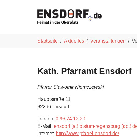
Skip to main navigation
Zum Hauptinhalt springen
Skip to page footer
Sie sind hier:
Startseite
Aktuelles
Veranstaltungen
Ve
Kath. Pfarramt Ensdorf
Pfarrer Slawomir Niemczewski
Hauptstraße 11
92266
Ensdorf
Telefon:
0 96 24 12 20
E-Mail:
ensdorf (at) bistum-regensburg (dot) d
Internet:
http://www.pfarrei-ensdorf.de/