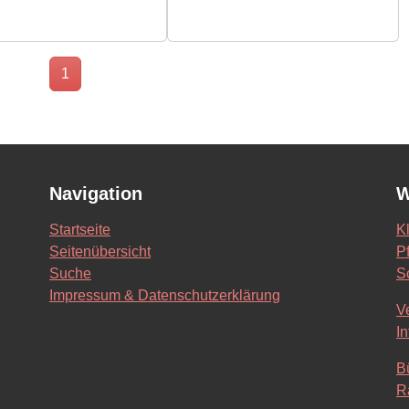
1
Navigation
W
Startseite
K
Seitenübersicht
Pf
Suche
S
Impressum & Datenschutzerklärung
V
In
B
R