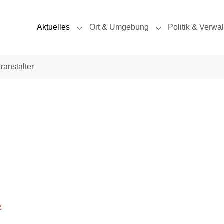
Aktuelles
Ort & Umgebung
Politik & Verwa
Submenu for "Aktuelles"
Submenu for "Ort
ranstalter
e