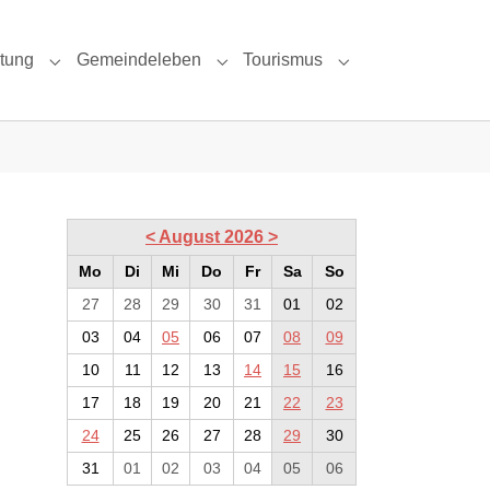
ltung
Gemeindeleben
Tourismus
 & Umgebung"
Submenu for "Politik & Verwaltung"
Submenu for "Gemeindeleben"
Submenu for "Tour
<
August 2026
>
Mo
Di
Mi
Do
Fr
Sa
So
27
28
29
30
31
01
02
03
04
05
06
07
08
09
10
11
12
13
14
15
16
17
18
19
20
21
22
23
24
25
26
27
28
29
30
31
01
02
03
04
05
06