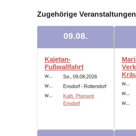
Zugehörige Veranstaltungen
09.08.
Kajetan-
Mari
Fußwallfahrt
Verk
Krä
Wann:
So., 09.08.2026
Wann:
Wo:
Ensdorf - Rottendorf
Wo:
Wer:
Kath. Pfarramt
Ensdorf
Wer: