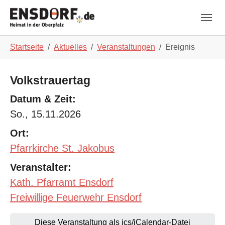
Skip to main navigation
Zum Hauptinhalt springen
Skip to page footer
Sie sind hier:
Startseite
Aktuelles
Veranstaltungen
Ereignis
Volkstrauertag
Datum & Zeit:
So., 15.11.2026
Ort:
Pfarrkirche St. Jakobus
Veranstalter:
Kath. Pfarramt Ensdorf
Freiwillige Feuerwehr Ensdorf
Diese Veranstaltung als ics/iCalendar-Datei