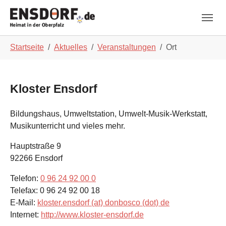
Skip to main navigation
Zum Hauptinhalt springen
Skip to page footer
Sie sind hier:
Startseite
Aktuelles
Veranstaltungen
Ort
Kloster Ensdorf
Bildungshaus, Umweltstation, Umwelt-Musik-Werkstatt,
Musikunterricht und vieles mehr.
Hauptstraße 9
92266
Ensdorf
Telefon:
0 96 24 92 00 0
Telefax:
0 96 24 92 00 18
E-Mail:
kloster.ensdorf (at) donbosco (dot) de
Internet:
http://www.kloster-ensdorf.de