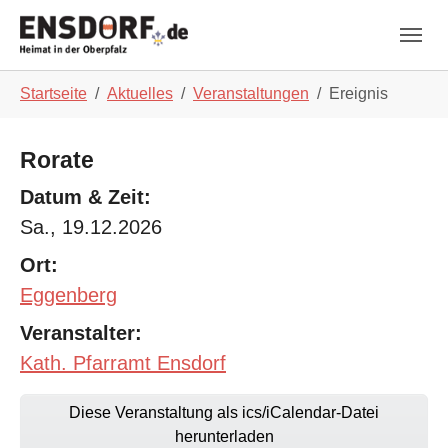
Skip to main navigation
Zum Hauptinhalt springen
Skip to page footer
Sie sind hier:
Startseite
Aktuelles
Veranstaltungen
Ereignis
Rorate
Datum & Zeit:
Sa., 19.12.2026
Ort:
Eggenberg
Veranstalter:
Kath. Pfarramt Ensdorf
Diese Veranstaltung als ics/iCalendar-Datei
herunterladen