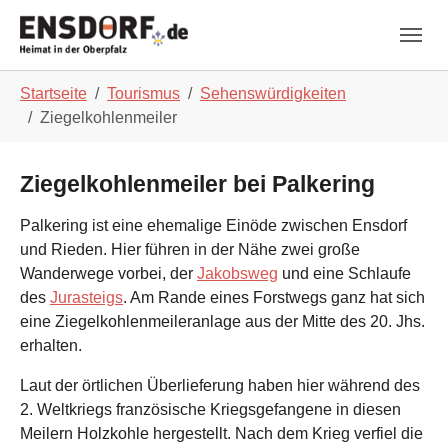
Skip to main navigation
Zum Hauptinhalt springen
Skip to page footer
Sie sind hier:
Startseite
Tourismus
Sehenswürdigkeiten
Ziegelkohlenmeiler
Ziegelkohlenmeiler bei Palkering
Palkering ist eine ehemalige Einöde zwischen Ensdorf
und Rieden. Hier führen in der Nähe zwei große
Wanderwege vorbei, der
Jakobsweg
und eine Schlaufe
des
Jurasteigs
. Am Rande eines Forstwegs ganz hat sich
eine Ziegelkohlenmeileranlage aus der Mitte des 20. Jhs.
erhalten.
Laut der örtlichen Überlieferung haben hier während des
2. Weltkriegs französische Kriegsgefangene in diesen
Meilern Holzkohle hergestellt. Nach dem Krieg verfiel die