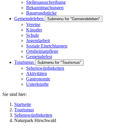
Stellenausschreibung
Bekanntmachungen
Baugrundstücke
Gemeindeleben
Submenu for "Gemeindeleben"
Vereine
Künstler
Schule
Jugendarbeit
Soziale Einrichtungen
Ortsheimatpflege
Gemeindefest
Tourismus
Submenu for "Tourismus"
Sehenswürdigkeiten
Aktivitäten
Gastronomie
Unterkünfte
Sie sind hier:
Startseite
Tourismus
Sehenswürdigkeiten
Naturpark Hirschwald