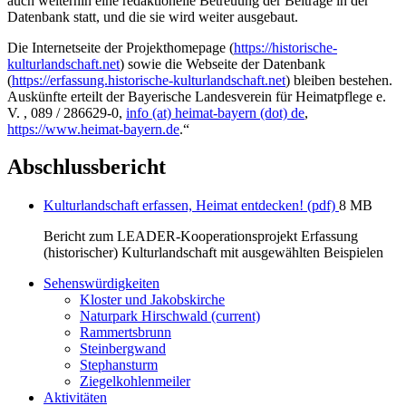
auch weiterhin eine redaktionelle Betreuung der Beiträge in der
Datenbank statt, und die sie wird weiter ausgebaut.
Die Internetseite der Projekthomepage (
https://historische-
kulturlandschaft.net
) sowie die Webseite der Datenbank
(
https://erfassung.historische-kulturlandschaft.net
) bleiben bestehen.
Auskünfte erteilt der Bayerische Landesverein für Heimatpflege e.
V. , 089 / 286629-0,
info (at) heimat-bayern (dot) de
,
https://www.heimat-bayern.de
.“
Abschlussbericht
Kulturlandschaft erfassen, Heimat entdecken! (pdf)
8 MB
Bericht zum LEADER-Kooperationsprojekt Erfassung
(historischer) Kulturlandschaft mit ausgewählten Beispielen
Sehenswürdigkeiten
Kloster und Jakobskirche
Naturpark Hirschwald
(current)
Rammertsbrunn
Steinbergwand
Stephansturm
Ziegelkohlenmeiler
Aktivitäten