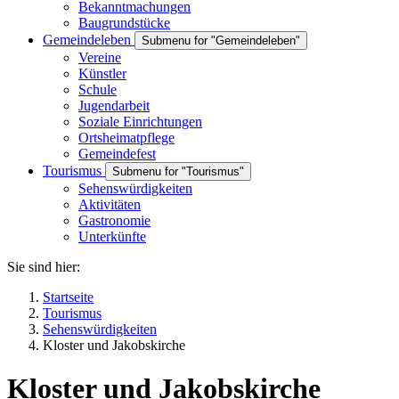
Bekanntmachungen
Baugrundstücke
Gemeindeleben
Submenu for "Gemeindeleben"
Vereine
Künstler
Schule
Jugendarbeit
Soziale Einrichtungen
Ortsheimatpflege
Gemeindefest
Tourismus
Submenu for "Tourismus"
Sehenswürdigkeiten
Aktivitäten
Gastronomie
Unterkünfte
Sie sind hier:
Startseite
Tourismus
Sehenswürdigkeiten
Kloster und Jakobskirche
Kloster und Jakobskirche