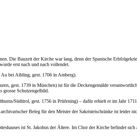
en. Die Bauzeit der Kirche war lang, denn der Spanische Erbfolgekri
urde erst nach und nach vollendet.
 Au bei Aibling, gest. 1706 in Amberg).
n, gest. 1739 in München) ist für die Deckengemälde verantwortlich.
as grosse Schutzengelbild.
thurns/Südtirol, gest. 1756 in Prüfening) – dafür erhielt er im Jahr 17
 archivarischer Beleg für den Meister der Sakristeischränke ist leider ni
otteshauses ist St. Jakobus der Ältere. Im Chor der Kirche befindet sic