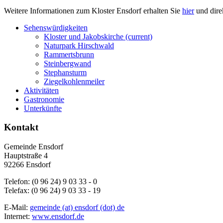
Weitere Informationen zum Kloster Ensdorf erhalten Sie
hier
und dire
Sehenswürdigkeiten
Kloster und Jakobskirche
(current)
Naturpark Hirschwald
Rammertsbrunn
Steinbergwand
Stephansturm
Ziegelkohlenmeiler
Aktivitäten
Gastronomie
Unterkünfte
Kontakt
Gemeinde Ensdorf
Hauptstraße 4
92266 Ensdorf
Telefon: (0 96 24) 9 03 33 - 0
Telefax: (0 96 24) 9 03 33 - 19
E-Mail:
gemeinde (at) ensdorf (dot) de
Internet:
www.ensdorf.de