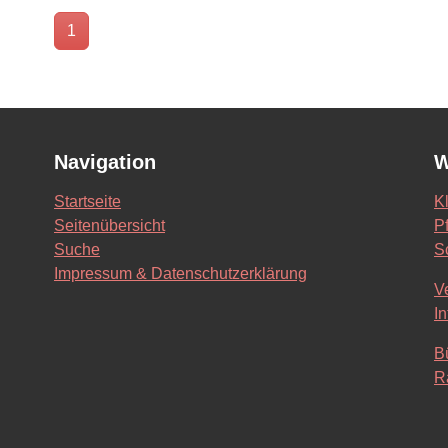
1
Navigation
W
Startseite
K
Seitenübersicht
Pf
Suche
S
Impressum & Datenschutzerklärung
V
In
B
R