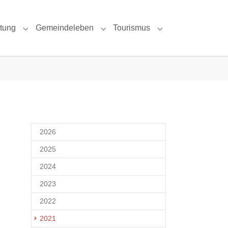
ltung
Gemeindeleben
Tourismus
 & Umgebung"
Submenu for "Politik & Verwaltung"
Submenu for "Gemeindeleben"
Submenu for "Tour
2026
2025
2024
2023
2022
2021