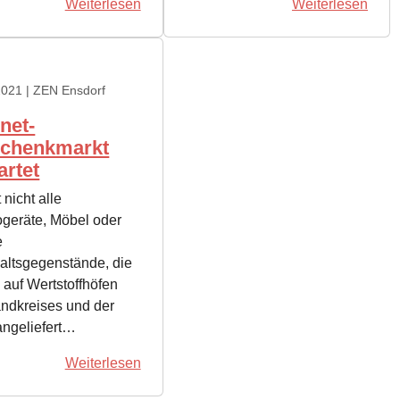
Weiterlesen
Weiterlesen
2021
| ZEN Ensdorf
rnet-
schenkmarkt
artet
 nicht alle
ogeräte, Möbel oder
e
altsgegenstände, die
h auf Wertstoffhöfen
ndkreises und der
angeliefert…
Weiterlesen