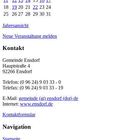
11
12
13
14
15
16
17
18
19
20
21
22
23
24
25
26
27
28
29
30
31
Jahresansicht
Neue Veranstaltung melden
Kontakt
Gemeinde Ensdorf
Hauptstraße 4
92266 Ensdorf
Telefon: (0 96 24) 9 03 33 - 0
Telefax: (0 96 24) 9 03 33 - 19
E-Mail:
gemeinde (at) ensdorf (dot) de
Internet:
www.ensdorf.de
Kontaktformular
Navigation
Startseite