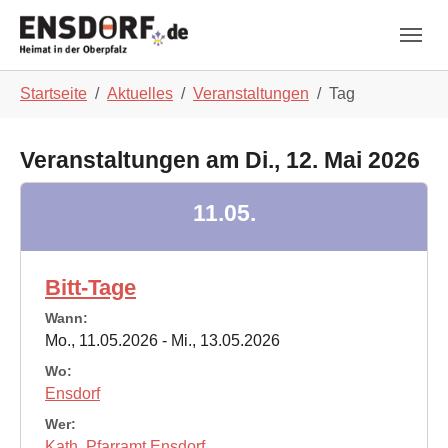
Skip to main navigation
Zum Hauptinhalt springen
Skip to page footer
Sie sind hier:
Startseite
Aktuelles
Veranstaltungen
Tag
Veranstaltungen am Di., 12. Mai 2026
11.05.
Bitt-Tage
Wann:
Mo., 11.05.2026 - Mi., 13.05.2026
Wo:
Ensdorf
Wer:
Kath. Pfarramt Ensdorf