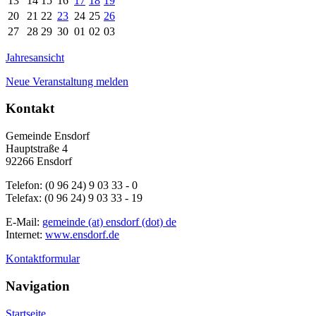
13
14
15
16
17
18
19
20
21
22
23
24
25
26
27
28
29
30
01
02
03
Jahresansicht
Neue Veranstaltung melden
Kontakt
Gemeinde Ensdorf
Hauptstraße 4
92266 Ensdorf
Telefon: (0 96 24) 9 03 33 - 0
Telefax: (0 96 24) 9 03 33 - 19
E-Mail:
gemeinde (at) ensdorf (dot) de
Internet:
www.ensdorf.de
Kontaktformular
Navigation
Startseite