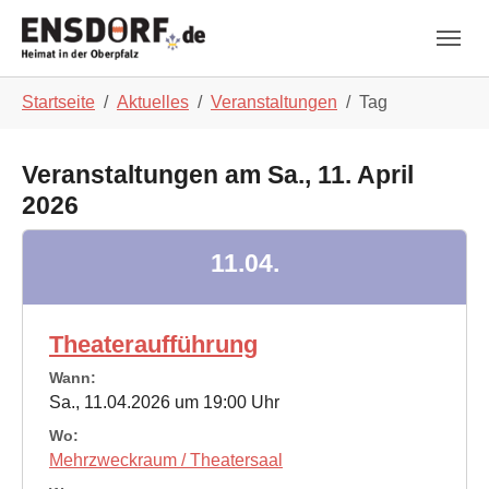
Skip to main navigation
Zum Hauptinhalt springen
Skip to page footer
Sie sind hier:
Startseite
Aktuelles
Veranstaltungen
Tag
Veranstaltungen am Sa., 11. April
2026
11.04.
Theateraufführung
Wann:
Sa., 11.04.2026 um 19:00 Uhr
Wo:
Mehrzweckraum / Theatersaal