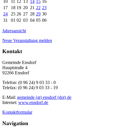
10
11
12
13
14
15
16
17
18
19
20
21
22
23
24
25
26
27
28
29
30
31
01
02
03
04
05
06
Jahresansicht
Neue Veranstaltung melden
Kontakt
Gemeinde Ensdorf
Hauptstraße 4
92266 Ensdorf
Telefon: (0 96 24) 9 03 33 - 0
Telefax: (0 96 24) 9 03 33 - 19
E-Mail:
gemeinde (at) ensdorf (dot) de
Internet:
www.ensdorf.de
Kontaktformular
Navigation