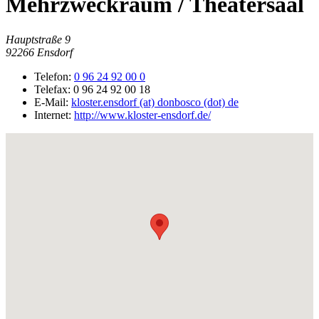
Mehrzweckraum / Theatersaal
Hauptstraße 9
92266
Ensdorf
Telefon:
0 96 24 92 00 0
Telefax:
0 96 24 92 00 18
E-Mail:
kloster.ensdorf (at) donbosco (dot) de
Internet:
http://www.kloster-ensdorf.de/