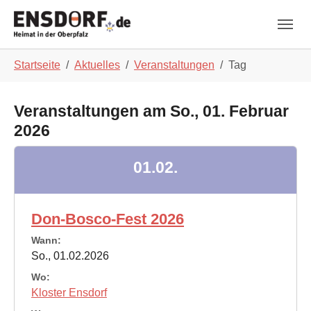
Skip to main navigation
Zum Hauptinhalt springen
Skip to page footer
Sie sind hier:
Startseite
Aktuelles
Veranstaltungen
Tag
Veranstaltungen am So., 01. Februar
2026
01.02.
Don-Bosco-Fest 2026
Wann:
So., 01.02.2026
Wo:
Kloster Ensdorf