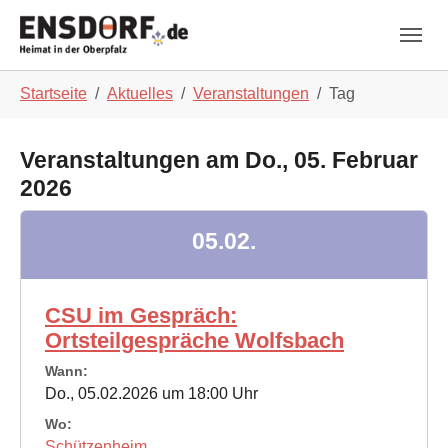
Skip to main navigation
Zum Hauptinhalt springen
Skip to page footer
Sie sind hier:
Startseite
Aktuelles
Veranstaltungen
Tag
Veranstaltungen am Do., 05. Februar
2026
05.02.
CSU im Gespräch:
Ortsteilgespräche Wolfsbach
Wann:
Do., 05.02.2026 um 18:00 Uhr
Wo:
Schützenheim