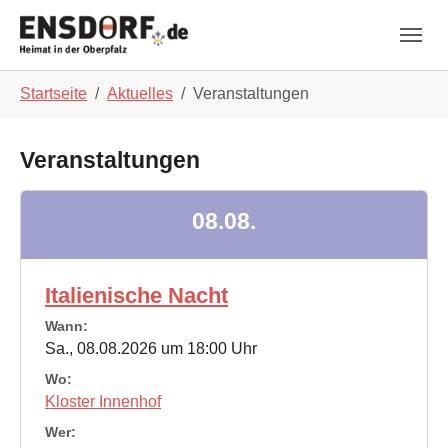
Skip to main navigation
Zum Hauptinhalt springen
Skip to page footer
Sie sind hier:
Startseite
Aktuelles
Veranstaltungen
Veranstaltungen
08.08.
Italienische Nacht
Wann:
Sa., 08.08.2026 um 18:00 Uhr
Wo:
Kloster Innenhof
Wer: