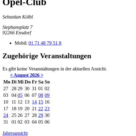
Opel-Club
Sebastian Kölbl
Stephansplatz 7
92266
Ensdorf
Mobil:
01 71 48 79 51 8
Zugehörige Veranstaltungen
Es gibt keine Veranstaltungen in der aktuellen Ansicht.
<
August 2026
>
Mo
Di
Mi
Do
Fr
Sa
So
27
28
29
30
31
01
02
03
04
05
06
07
08
09
10
11
12
13
14
15
16
17
18
19
20
21
22
23
24
25
26
27
28
29
30
31
01
02
03
04
05
06
Jahresansicht