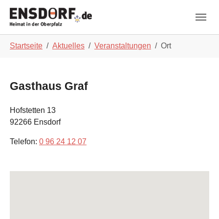
Skip to main navigation
Zum Hauptinhalt springen
Skip to page footer
Sie sind hier:
Startseite
Aktuelles
Veranstaltungen
Ort
Gasthaus Graf
Hofstetten 13
92266
Ensdorf
Telefon:
0 96 24 12 07