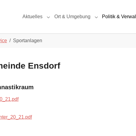
Aktuelles
Ort & Umgebung
Politik & Verwa
Submenu for "Aktuelles"
Submenu for "Ort
vice
Sportanlagen
meinde Ensdorf
mnastikraum
0_21.pdf
ter_20_21.pdf