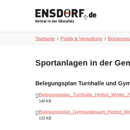
Skip to main navigation
Zum Hauptinhalt springen
Skip to page footer
Sie sind hier:
Startseite
Politik & Verwaltung
Bürgerser
Sportanlagen in der Ge
Belegungsplan Turnhalle und Gy
Belegungsplan_Turnhalle_Herbst_Winter_2
148 KB
Belegungsplan_Gymnastikraum_Herbst_Win
133 KB