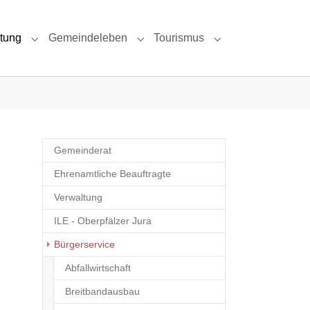
ltung
Gemeindeleben
Tourismus
 & Umgebung"
Submenu for "Politik & Verwaltung"
Submenu for "Gemeindeleben"
Submenu for "Tour
Gemeinderat
Ehrenamtliche Beauftragte
Verwaltung
ILE - Oberpfälzer Jura
Bürgerservice
Abfallwirtschaft
Breitbandausbau