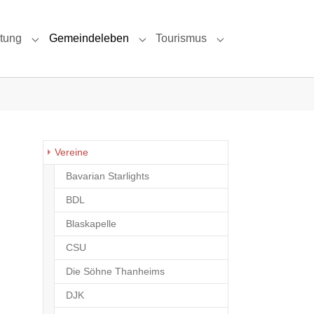
ltung
Gemeindeleben
Tourismus
 & Umgebung"
Submenu for "Politik & Verwaltung"
Submenu for "Gemeindeleben"
Submenu for "Tour
Vereine
Bavarian Starlights
BDL
Blaskapelle
CSU
Die Söhne Thanheims
DJK