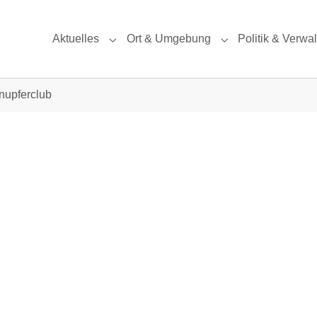
Aktuelles
Ort & Umgebung
Politik & Verwa
Submenu for "Aktuelles"
Submenu for "Ort
nupferclub