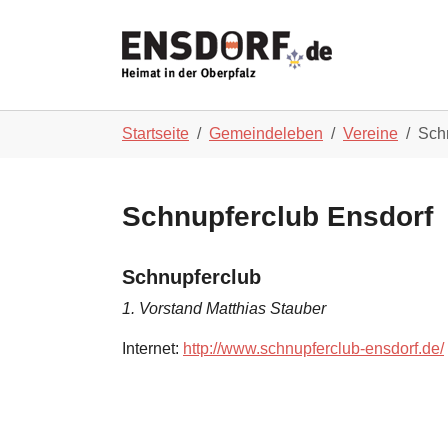
Skip to main navigation
Zum Hauptinhalt springen
Skip to page footer
Sie sind hier:
Startseite
Gemeindeleben
Vereine
Sch
Schnupferclub Ensdorf
Schnupferclub
1. Vorstand Matthias Stauber
Internet:
http://www.schnupferclub-ensdorf.de/