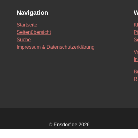
Navigation
W
Startseite
K
Seitenübersicht
Pf
Suche
S
Impressum & Datenschutzerklärung
V
In
B
R
© Ensdorf.de 2026