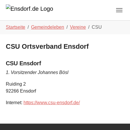
Skip to main navigation
Zum Hauptinhalt springen
Skip to page footer
Sie sind hier:
Startseite
Gemeindeleben
Vereine
CSU
CSU Ortsverband Ensdorf
CSU Ensdorf
1. Vorsitzender Johannes Bösl
Ruiding 2
92266
Ensdorf
Internet:
https://www.csu-ensdorf.de/