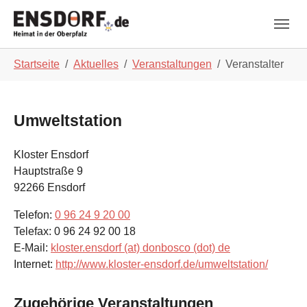
Skip to main navigation
Zum Hauptinhalt springen
Skip to page footer
Sie sind hier:
Startseite
Aktuelles
Veranstaltungen
Veranstalter
Umweltstation
Kloster Ensdorf
Hauptstraße 9
92266
Ensdorf
Telefon:
0 96 24 9 20 00
Telefax:
0 96 24 92 00 18
E-Mail:
kloster.ensdorf (at) donbosco (dot) de
Internet:
http://www.kloster-ensdorf.de/umweltstation/
Zugehörige Veranstaltungen