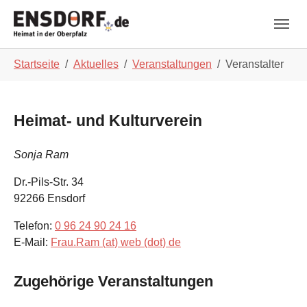
Skip to main navigation
Zum Hauptinhalt springen
Skip to page footer
Sie sind hier:
Startseite
Aktuelles
Veranstaltungen
Veranstalter
Heimat- und Kulturverein
Sonja Ram
Dr.-Pils-Str. 34
92266
Ensdorf
Telefon:
0 96 24 90 24 16
E-Mail:
Frau.Ram (at) web (dot) de
Zugehörige Veranstaltungen