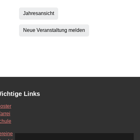
Jahresansicht
Neue Veranstaltung melden
ichtige Links
loster
arrei
chule
ereine