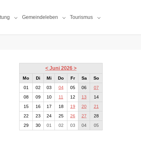
ltung
Gemeindeleben
Tourismus
 & Umgebung"
Submenu for "Politik & Verwaltung"
Submenu for "Gemeindeleben"
Submenu for "Tour
<
Juni 2026
>
Mo
Di
Mi
Do
Fr
Sa
So
01
02
03
04
05
06
07
08
09
10
11
12
13
14
15
16
17
18
19
20
21
22
23
24
25
26
27
28
29
30
01
02
03
04
05