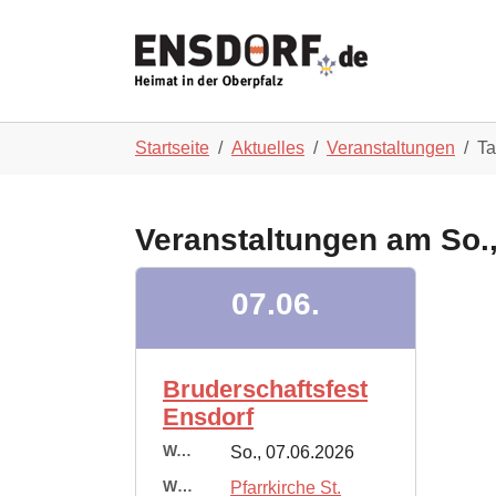
Skip to main navigation
Zum Hauptinhalt springen
Skip to page footer
Sie sind hier:
Startseite
Aktuelles
Veranstaltungen
T
Veranstaltungen am So.,
07.06.
Bruderschaftsfest
Ensdorf
Wann:
So., 07.06.2026
Wo:
Pfarrkirche St.