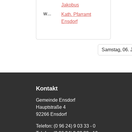
Jakobus
Wer:
Kath. Pfarramt
Ensdorf
Samstag, 06. 
Kontakt
Gemeinde Ensdorf
Hauptstraße 4
92266 Ensdorf
Telefon: (0 96 24) 9 03 33 - 0