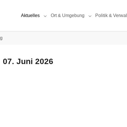
Aktuelles
Ort & Umgebung
Politik & Verwa
Submenu for "Aktuelles"
Submenu for "Ort
ag
 07. Juni 2026