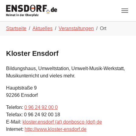
Skip to main navigation
Zum Hauptinhalt springen
Skip to page footer
Sie sind hier:
Startseite
Aktuelles
Veranstaltungen
Ort
Kloster Ensdorf
Bildungshaus, Umweltstation, Umwelt-Musik-Werkstatt,
Musikunterricht und vieles mehr.
Hauptstraße 9
92266
Ensdorf
Telefon:
0 96 24 92 00 0
Telefax:
0 96 24 92 00 18
E-Mail:
kloster.ensdorf (at) donbosco (dot) de
Internet:
http://www.kloster-ensdorf.de