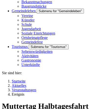
Bekanntmachungen
Baugrundstücke
Gemeindeleben
Submenu for "Gemeindeleben"
Vereine
Künstler
Schule
Jugendarbeit
Soziale Einrichtungen
Ortsheimatpflege
Gemeindefest
Tourismus
Submenu for "Tourismus"
Sehenswürdigkeiten
Aktivitäten
Gastronomie
Unterkünfte
Sie sind hier:
Startseite
Aktuelles
Veranstaltungen
Ereignis
Muttertag Halbtagesfahrt