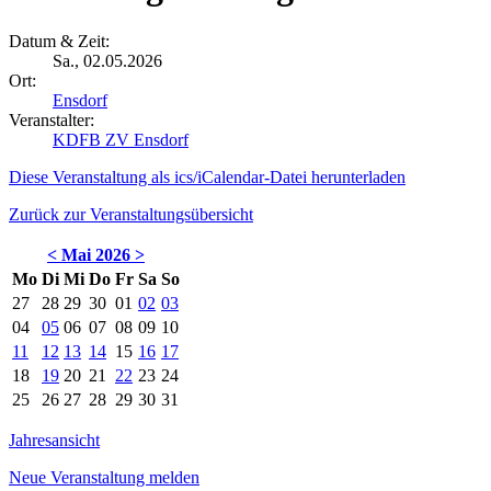
Datum & Zeit:
Sa., 02.05.2026
Ort:
Ensdorf
Veranstalter:
KDFB ZV Ensdorf
Diese Veranstaltung als ics/iCalendar-Datei herunterladen
Zurück zur Veranstaltungsübersicht
<
Mai 2026
>
Mo
Di
Mi
Do
Fr
Sa
So
27
28
29
30
01
02
03
04
05
06
07
08
09
10
11
12
13
14
15
16
17
18
19
20
21
22
23
24
25
26
27
28
29
30
31
Jahresansicht
Neue Veranstaltung melden