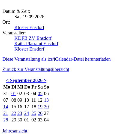
Datum & Zeit:
Sa., 19.09.2026
Ort:
Kloster Ensdorf
Veranstalter:
KDFB ZV Ensdorf
Kath. Pfarramt Ensdorf
Kloster Ensdorf
Diese Veranstaltung als ics/iCalendar-Datei herunterladen
Zurück zur Veranstaltungsübersicht
<
September 2026
>
Mo
Di
Mi
Do
Fr
Sa
So
31
01
02
03
04
05
06
07
08
09
10
11
12
13
14
15
16
17
18
19
20
21
22
23
24
25
26
27
28
29
30
01
02
03
04
Jahresansicht