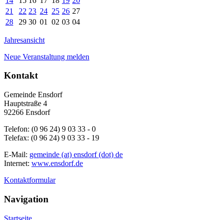
14
15
16
17
18
19
20
21
22
23
24
25
26
27
28
29
30
01
02
03
04
Jahresansicht
Neue Veranstaltung melden
Kontakt
Gemeinde Ensdorf
Hauptstraße 4
92266 Ensdorf
Telefon: (0 96 24) 9 03 33 - 0
Telefax: (0 96 24) 9 03 33 - 19
E-Mail:
gemeinde (at) ensdorf (dot) de
Internet:
www.ensdorf.de
Kontaktformular
Navigation
Startseite