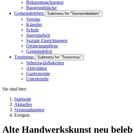
Bekanntmachungen
Baugrundstücke
Gemeindeleben
Submenu for "Gemeindeleben"
Vereine
Künstler
Schule
Jugendarbeit
Soziale Einrichtungen
Ortsheimatpflege
Gemeindefest
Tourismus
Submenu for "Tourismus"
Sehenswürdigkeiten
Aktivitäten
Gastronomie
Unterkünfte
Sie sind hier:
Startseite
Aktuelles
Veranstaltungen
Ereignis
Alte Handwerkskunst neu beleb