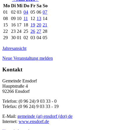
Mo
Di
Mi
Do
Fr
Sa
So
01
02
03
04
05
06
07
08
09
10
11
12
13
14
15
16
17
18
19
20
21
22
23
24
25
26
27
28
29
30
01
02
03
04
05
Jahresansicht
Neue Veranstaltung melden
Kontakt
Gemeinde Ensdorf
Hauptstraße 4
92266 Ensdorf
Telefon: (0 96 24) 9 03 33 - 0
Telefax: (0 96 24) 9 03 33 - 19
E-Mail:
gemeinde (at) ensdorf (dot) de
Internet:
www.ensdorf.de