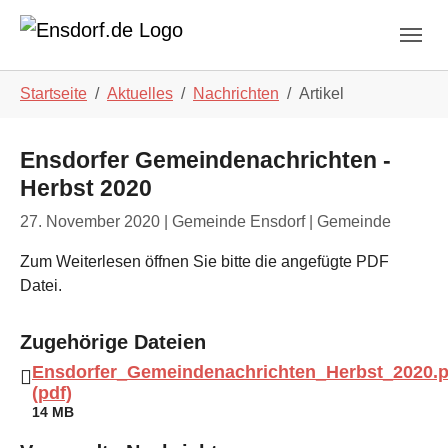
Skip to main navigation
Zum Hauptinhalt springen
Skip to page footer
Sie sind hier:
Startseite
Aktuelles
Nachrichten
Artikel
Ensdorfer Gemeindenachrichten -
Herbst 2020
27. November 2020
| Gemeinde Ensdorf | Gemeinde
Zum Weiterlesen öffnen Sie bitte die angefügte PDF
Datei.
Zugehörige Dateien
Ensdorfer_Gemeindenachrichten_Herbst_2020.p
(pdf)
14 MB