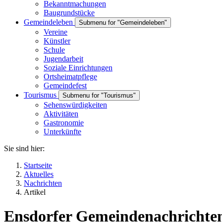
Bekanntmachungen
Baugrundstücke
Gemeindeleben
Submenu for "Gemeindeleben"
Vereine
Künstler
Schule
Jugendarbeit
Soziale Einrichtungen
Ortsheimatpflege
Gemeindefest
Tourismus
Submenu for "Tourismus"
Sehenswürdigkeiten
Aktivitäten
Gastronomie
Unterkünfte
Sie sind hier:
Startseite
Aktuelles
Nachrichten
Artikel
Ensdorfer Gemeindenachrichte