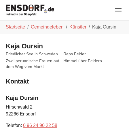
Skip to main navigation
Zum Hauptinhalt springen
Skip to page footer
Sie sind hier:
Startseite
Gemeindeleben
Künstler
Kaja Oursin
Kaja Oursin
Show larger version
Show larger version
Friedlicher See in Schweden
Raps Felder
Show larger version
Show larger version
Zwei peruanische Frauen auf
Himmel über Feldern
dem Weg vom Markt
Kontakt
Kaja Oursin
Hirschwald 2
92266
Ensdorf
Telefon:
0 96 24 90 22 58