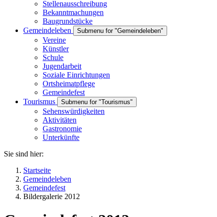
Stellenausschreibung
Bekanntmachungen
Baugrundstücke
Gemeindeleben
Submenu for "Gemeindeleben"
Vereine
Künstler
Schule
Jugendarbeit
Soziale Einrichtungen
Ortsheimatpflege
Gemeindefest
Tourismus
Submenu for "Tourismus"
Sehenswürdigkeiten
Aktivitäten
Gastronomie
Unterkünfte
Sie sind hier:
Startseite
Gemeindeleben
Gemeindefest
Bildergalerie 2012