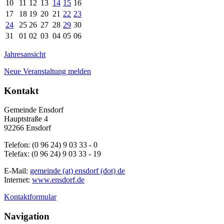
10
11
12
13
14
15
16
17
18
19
20
21
22
23
24
25
26
27
28
29
30
31
01
02
03
04
05
06
Jahresansicht
Neue Veranstaltung melden
Kontakt
Gemeinde Ensdorf
Hauptstraße 4
92266 Ensdorf
Telefon: (0 96 24) 9 03 33 - 0
Telefax: (0 96 24) 9 03 33 - 19
E-Mail:
gemeinde (at) ensdorf (dot) de
Internet:
www.ensdorf.de
Kontaktformular
Navigation