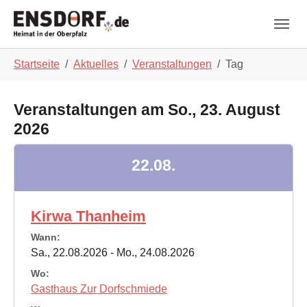
Skip to main navigation
Zum Hauptinhalt springen
Skip to page footer
Sie sind hier:
Startseite
Aktuelles
Veranstaltungen
Tag
Veranstaltungen am So., 23. August
2026
22.08.
Kirwa Thanheim
Wann:
Sa., 22.08.2026 - Mo., 24.08.2026
Wo:
Gasthaus Zur Dorfschmiede