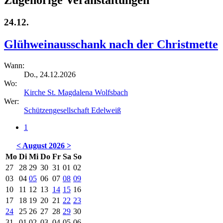
24.12.
Glühweinausschank nach der Christmette
Wann:
Do., 24.12.2026
Wo:
Kirche St. Magdalena Wolfsbach
Wer:
Schützengesellschaft Edelweiß
1
<
August 2026
>
Mo
Di
Mi
Do
Fr
Sa
So
27
28
29
30
31
01
02
03
04
05
06
07
08
09
10
11
12
13
14
15
16
17
18
19
20
21
22
23
24
25
26
27
28
29
30
31
01
02
03
04
05
06