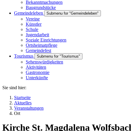
Bekanntmachungen
Baugrundstücke
Gemeindeleben
Submenu for "Gemeindeleben"
Vereine
Künstler
Schule
Jugendarbeit
Soziale Einrichtungen
Ortsheimatpflege
Gemeindefest
Tourismus
Submenu for "Tourismus"
Sehenswürdigkeiten
Aktivitäten
Gastronomie
Unterkünfte
Sie sind hier:
Startseite
Aktuelles
Veranstaltungen
Ort
Kirche St. Magdalena Wolfsbac