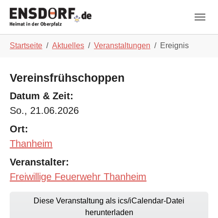
Skip to main navigation
Zum Hauptinhalt springen
Skip to page footer
Sie sind hier:
Startseite
Aktuelles
Veranstaltungen
Ereignis
Vereinsfrühschoppen
Datum & Zeit:
So., 21.06.2026
Ort:
Thanheim
Veranstalter:
Freiwillige Feuerwehr Thanheim
Diese Veranstaltung als ics/iCalendar-Datei
herunterladen