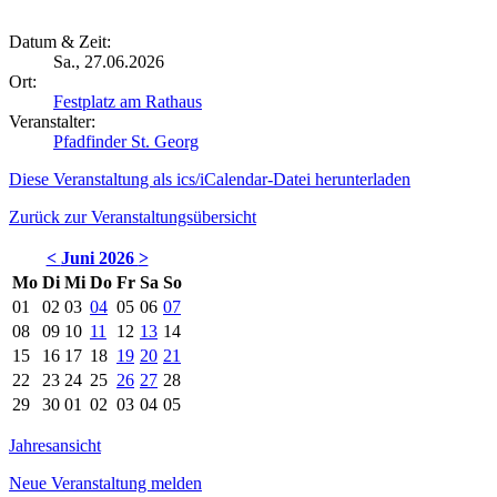
Datum & Zeit:
Sa., 27.06.2026
Ort:
Festplatz am Rathaus
Veranstalter:
Pfadfinder St. Georg
Diese Veranstaltung als ics/iCalendar-Datei herunterladen
Zurück zur Veranstaltungsübersicht
<
Juni 2026
>
Mo
Di
Mi
Do
Fr
Sa
So
01
02
03
04
05
06
07
08
09
10
11
12
13
14
15
16
17
18
19
20
21
22
23
24
25
26
27
28
29
30
01
02
03
04
05
Jahresansicht
Neue Veranstaltung melden