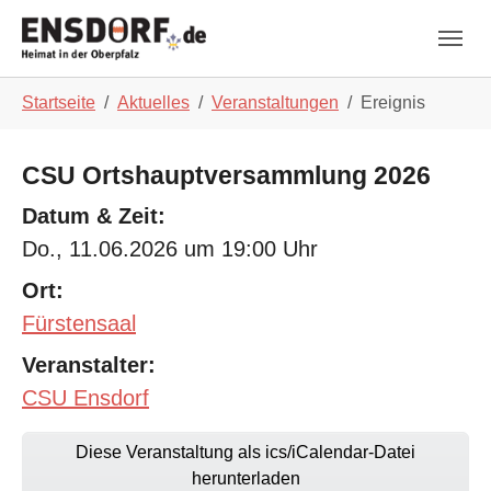
Skip to main navigation
Zum Hauptinhalt springen
Skip to page footer
Sie sind hier:
Startseite
Aktuelles
Veranstaltungen
Ereignis
CSU Ortshauptversammlung 2026
Datum & Zeit:
Do., 11.06.2026 um 19:00 Uhr
Ort:
Fürstensaal
Veranstalter:
CSU Ensdorf
Diese Veranstaltung als ics/iCalendar-Datei
herunterladen