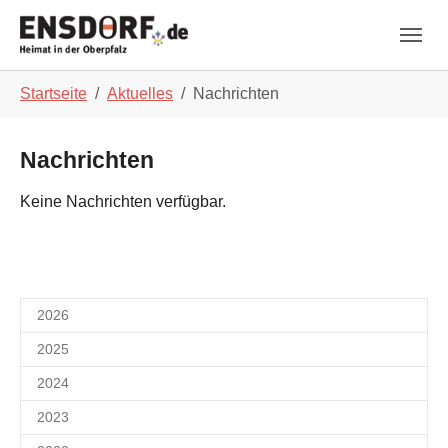
Skip to main navigation
Zum Hauptinhalt springen
Skip to page footer
Sie sind hier:
Startseite
Aktuelles
Nachrichten
Nachrichten
Keine Nachrichten verfügbar.
2026
2025
2024
2023