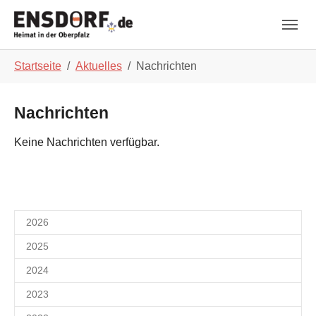
Skip to main navigation
Zum Hauptinhalt springen
Skip to page footer
Sie sind hier:
Startseite
Aktuelles
Nachrichten
Nachrichten
Keine Nachrichten verfügbar.
2026
2025
2024
2023