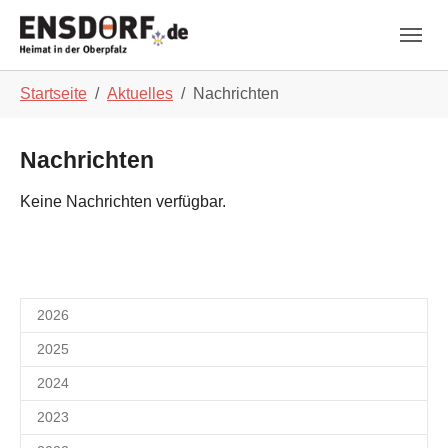
Skip to main navigation
Zum Hauptinhalt springen
Skip to page footer
Sie sind hier:
Startseite
Aktuelles
Nachrichten
Nachrichten
Keine Nachrichten verfügbar.
2026
2025
2024
2023